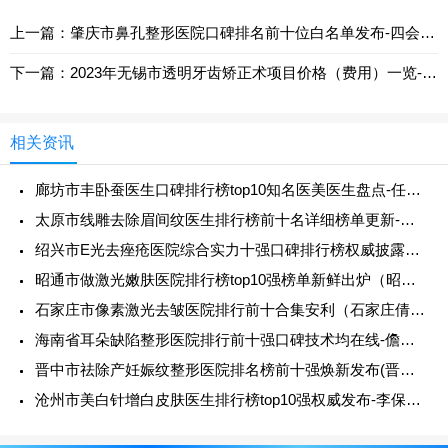
上一篇：肇庆市鼻孔整形医院口碑排名前十位白名单发布-四会丽乔医疗美容门诊部详细资料
下一篇：2023年无锡市透明牙齿矫正术项目价格（费用）一览-无锡市透明牙齿矫正术均价为：24535元
相关资讯
廊坊市丰卧蚕医生口碑排行榜top10知名医美医生盘点-任丹阳医生口碑绝了_推荐收藏
太原市线雕去除眉间纹医生排行榜前十名详细榜单更新-阮克匀医生实力不浅
绍兴市E光去痤疮医院综合实力十强口碑排行榜权威披露（绍兴市E光去痤疮整形医院）
昭通市做激光嫩肤医院排行榜top10强榜单新鲜出炉（昭通爱丽诺医疗门诊部实力口碑过硬）
石家庄市像素激光去皱医院排行前十合集安利（石家庄倩仕医疗美容诊所实力口碑一一盘点）
海南省耳朵缺陷整形医院排行前十强口碑技术均在线-儋州那大佰思妍雅医疗美容诊所大众力荐口碑极好
晋中市祛除产妊娠纹整形医院排名榜前十强焕新发布(晋中美丽韩医疗美容门诊口碑良好)
沧州市美白针增白皮肤医生排行榜top10强权威发布-李保锴医生价格收费透明啦