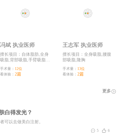
冯斌 执业医师
王志军 执业医师
擅长项目：自体脂肪,全身
擅长项目：全身吸脂,腰腹
吸脂,背部吸脂,手臂吸脂,
部吸脂,隆胸
隆鼻,隆胸
手术量：
12位
手术量：
13位
2篇
2篇
看体验：
看体验：
更多
皮肤白得发光？
者可以去做美白注射。
5
6