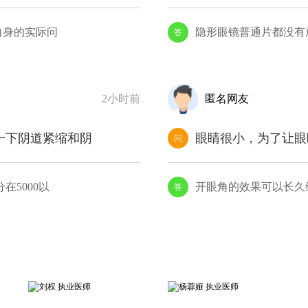
自身的实际问
隐形眼镜普通片都没有
答
2小时前
匿名网友
一下阴道紧缩和阴
眼睛很小，为了让眼
问
在5000以
开眼角的效果可以长久
答