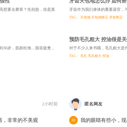
是假性
牙齿天包地怎么办 如何
高想要去磨骨？先别急，你是真
牙齿作为我们身体的重要器官，
TAG：
天包地
天包地矫正
牙齿矫正
预防毛孔粗大 控油很是关
到30岁，肌肤松弛，面容疲惫，
对于不少人来书哦，毛孔粗大是
TAG：
毛孔
毛孔粗大
控油
2小时前
匿名网友
西，非常的不美观
我的眼睛有些小，现
问