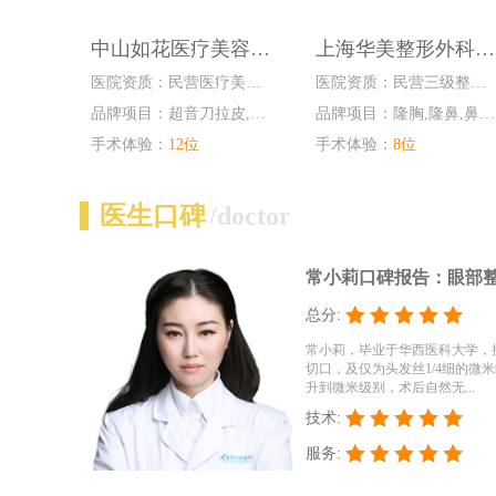
中山如花医疗美容门诊部
上海华美整形外科医院
医院资质：民营医疗美容门诊部
医院资质：民营三级整形外科医院
品牌项目：超音刀拉皮,水光...
品牌项目：隆胸,隆鼻,鼻尖...
手术体验：
12位
手术体验：
8位
医生口碑
/doctor
常小莉口碑报告：眼部
总分:
常小莉，毕业于华西医科大学，
切口，及仅为头发丝1/4细的微
升到微米级别，术后自然无...
技术:
服务: