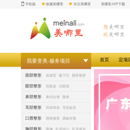
手机版
收藏美哪里
关注美哪里
美哪里APP下载
哪里
首页
定项
我要变美-服务项目
面部整形
改脸型
隆下巴
颧骨整形
眼部整形
双眼皮
祛眼袋
鼻部整形
鼻综合整
隆鼻
耳部整形
耳部再造
耳轮缺失
口唇整形
唇裂修复
露龈笑整
胸部整形
隆胸
乳房缩小
乳房再造