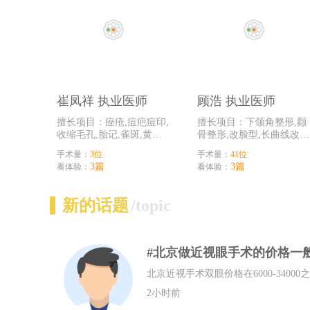
崔凤祥 执业医师
顾浩 执业医师
擅长项目：痤疮,痘疤痘印,
擅长项目：下颌角整形,颧
收缩毛孔,胎记,雀斑,黄褐
骨整形,改脸型,长曲线改脸
斑,蝴蝶斑,太田痣,黑毛痣
术,双眼皮,祛眼袋,45°翘
手术量：
3位
手术量：
41位
3篇
3篇
看体验：
看体验：
新的话题
/topic
#北京做近视眼手术的价格一
北京近视手术双眼价格在6000-34000
2小时前