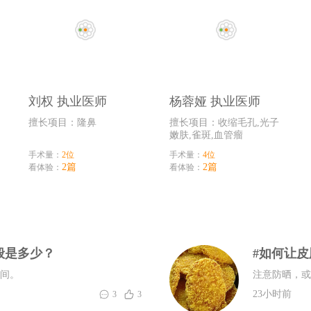
刘权 执业医师
杨蓉娅 执业医师
擅长项目：隆鼻
擅长项目：收缩毛孔,光子
嫩肤,雀斑,血管瘤
手术量：
2位
手术量：
4位
2篇
2篇
看体验：
看体验：
般是多少？
#如何让
之间。
注意防晒，或
23小时前
3
3