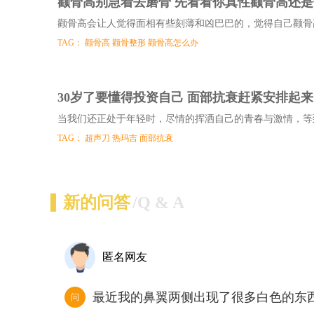
颧骨高别急着去磨骨 先看看你真性颧骨高还
颧骨高会让人觉得面相有些刻薄和凶巴巴的，觉得自己颧骨
TAG：
颧骨高
颧骨整形
颧骨高怎么办
30岁了要懂得投资自己 面部抗衰赶紧安排起来
当我们还正处于年轻时，尽情的挥洒自己的青春与激情，等
TAG：
超声刀
热玛吉
面部抗衰
新的问答
/Q & A
匿名网友
最近我的鼻翼两侧出现了很多白色的东
问