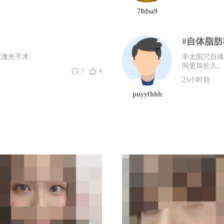
78dsa9
#自体脂
做激光手术。
丰太阳穴自体
间更加长久。
7
4
23小时前
puyyfhhh