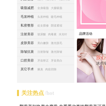
吸脂减肥
全身吸脂
大腿吸脂
毛发种植
头发种植
睫毛种植
私密整形
处女膜修
阴道紧缩
品牌活动
注射美容
玻尿酸
肉毒素
水光针
皮肤美容
美白嫩肤
激光脱毛
除皱抗衰
注射除皱
激光除皱
口腔美容
牙齿矫正
牙齿美白
其它手术
腋臭
肉痣切除
关注热点
/hot