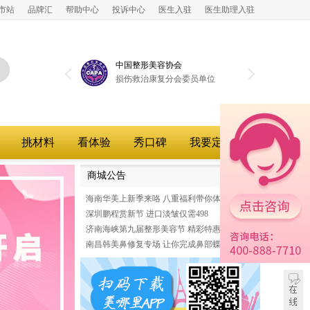
市站
品牌汇
帮助中心
投诉中心
医生入驻
医生助理入驻
协会
中国整形美容协会
中国
分会委员单位
互联网分会理事单位
医学
亚分
挑材料
看体验
秀口碑
我要定制
商城公告
更多>>
海南华美上新季来咯 八重福利带你体验春
深圳鹏程赏新节 进口淡皱仅需498
济南海峡第九届整形美容节 精彩特惠等你
南昌韩美鼻修复专场 让你完成鼻部蝶变
在线客服