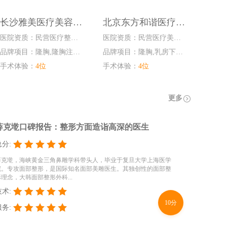
长沙雅美医疗美容医院
北京东方和谐医疗美容诊所
医院资质：民营医疗整形美容医院
医院资质：民营医疗美容诊所
品牌项目：隆胸,隆胸注射材...
品牌项目：隆胸,乳房下垂矫...
手术体验：
4位
手术体验：
4位
更多
薛克墘口碑报告：整形方面造诣高深的医生
总分:
薛克墘，海峡黄金三角鼻雕学科带头人，毕业于复旦大学上海医学
院。专攻面部整形，是国际知名面部美雕医生。其独创性的面部整
形理念，大韩面部整形外科...
技术:
10分
服务: