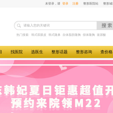
未登录，请
登录
注册
整形医院站
整形城
中国整形美容协会
中国整形美容
医学教育与管理分会常务委员单位
损伤救治康复
热门搜索:
韩式双眼皮
韩式隆鼻
自体脂肪隆胸
假体隆胸
玻尿酸
目
找医院
选医生
整形话题
整形咨询
查价格